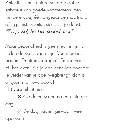
Perfectie is misschien wel de grootste 
saboteur van goede voornemens. Eén 
mindere dag, één ongezonde maaltijd of 
één gemiste sportsessie… en je denkt:
“Zie je wel, het lukt me toch niet.”
Maar gezondheid is geen rechte lijn. Er 
zullen drukke dagen zijn. Vermoeiende 
dagen. Emotionele dagen. En dat hoort 
bij het leven. Als je dan eens iets doet dat 
je verder van je doel wegbrengt, dan is 
er geen man overboord!
Het verschil zit hier:
·       ❌ Alles laten vallen na een mindere 
dag
·       ✅ De dag nadien gewoon weer 
oppikken
Wat haalbaar is, houd je vol; ook al wijk 